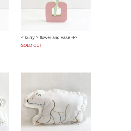
< kurry > flower and Vase -P-
SOLD OUT