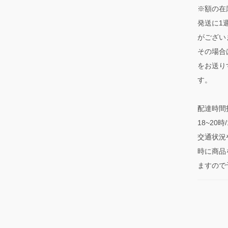
※額の在
発送に1
がござい
その場合
をお送り
す。
配達時間指
18~20
交通状況
時に商品
ますので