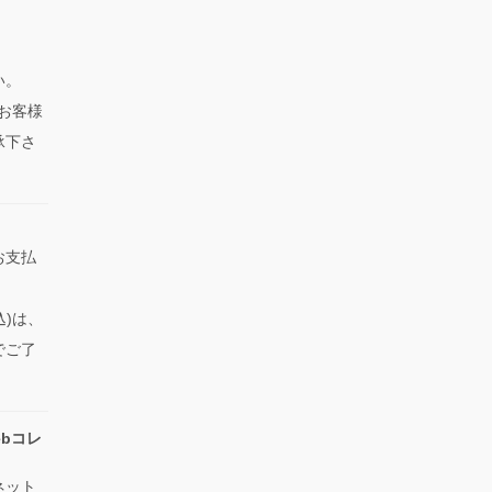
い。
、お客様
承下さ
お支払
込)は、
でご了
bコレ
ネット