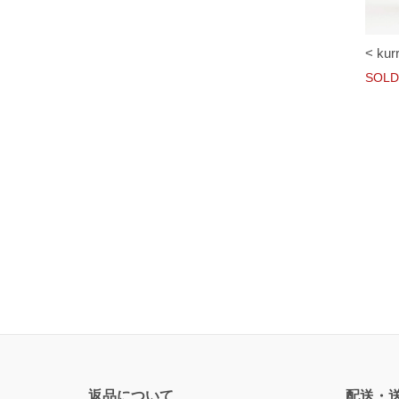
< kur
SOLD
返品について
配送・