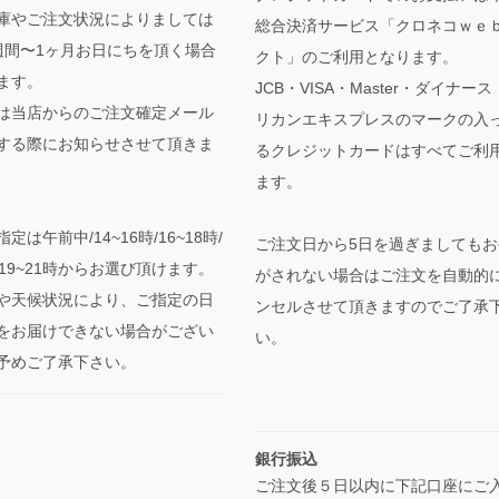
庫やご注文状況によりましては
総合決済サービス「クロネコｗｅ
週間〜1ヶ月お日にちを頂く場合
クト」のご利用となります。
ます。
JCB・VISA・Master・ダイナー
は当店からのご注文確定メール
リカンエキスプレスのマークの入
する際にお知らせさせて頂きま
るクレジットカードはすべてご利
ます。
定は午前中/14~16時/16~18時/
ご注文日から5日を過ぎましてもお
時/19~21時からお選び頂けます。
がされない場合はご注文を自動的
や天候状況により、ご指定の日
ンセルさせて頂きますのでご了承
をお届けできない場合がござい
い。
予めご了承下さい。
銀行振込
ご注文後５日以内に下記口座にご