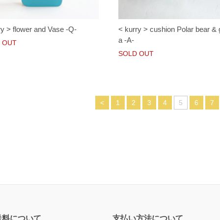
ry > flower and Vase -Q-
< kurry > cushion Polar bear & g
a -A-
 OUT
SOLD OUT
<
1
2
3
4
5
6
7
送料について
支払い方法について