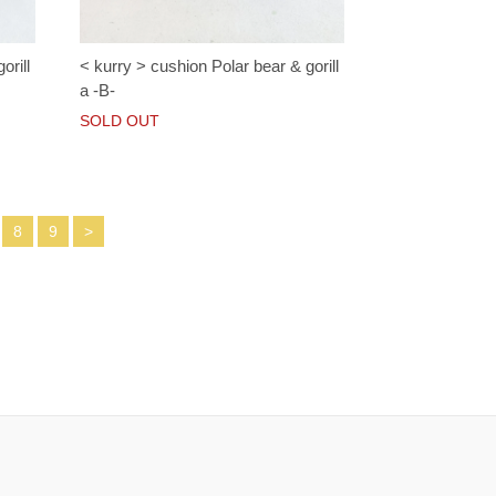
orill
< kurry > cushion Polar bear & gorill
a -B-
SOLD OUT
8
9
>