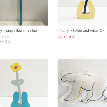
y > single flower -yellow-
< kurry > flower and Vase -O-
オブジェ
SOLD OUT
00円(税込)