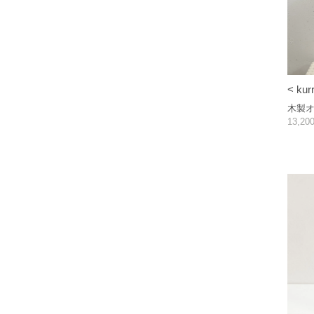
< kurr
木製
13,2