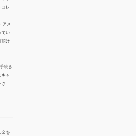
ｂコレ
ス・アメ
ってい
用頂け
手続き
にキャ
下さ
入金を