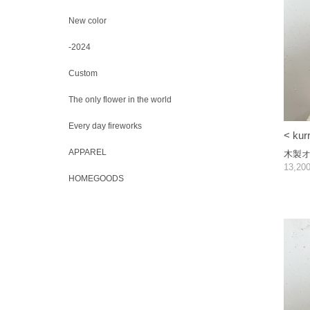
New color
-2024
Custom
The only flower in the world
Every day fireworks
< kurr
APPAREL
木製
13,2
HOMEGOODS