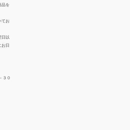
商品を
いてお
翌日以
にお日
－３０