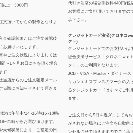
代引き決済の場合手数料440円(税
0円以上ー3000円
お客様にご負担頂いておりますの
承下さい。
注文頂いてからの製作となりま
クレジットカード決済(クロネコwe
入金確認後またはご注文確認後
クト)
にお届けいたします。
クレジットカードでのお支払いは
庫やご注文状況によりましては
総合決済サービス「クロネコｗｅ
週間〜1ヶ月お日にちを頂く場合
クト」のご利用となります。
ます。
JCB・VISA・Master・ダイナー
は当店からのご注文確定メール
リカンエキスプレスのマークの入
する際にお知らせさせて頂きま
るクレジットカードはすべてご利
ます。
定は午前中/14~16時/16~18時/
ご注文日から5日を過ぎましてもお
時/19~21時からお選び頂けます。
がされない場合はご注文を自動的
や天候状況により、ご指定の日
ンセルさせて頂きますのでご了承