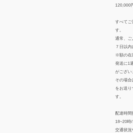
120,00
すべてご
す。
通常、ご
７日以内
※額の在
発送に1
がござい
その場合
をお送り
す。
配達時間指
18~20
交通状況