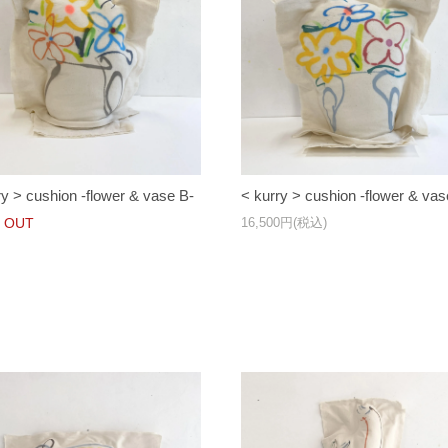
ry > cushion -flower & vase B-
< kurry > cushion -flower & vas
 OUT
16,500円(税込)