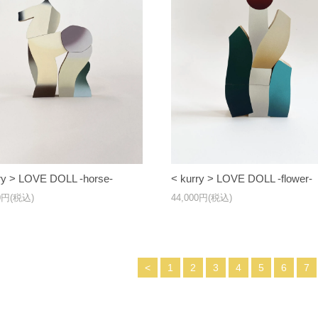
ry > LOVE DOLL -horse-
< kurry > LOVE DOLL -flower-
00円(税込)
44,000円(税込)
<
1
2
3
4
5
6
7