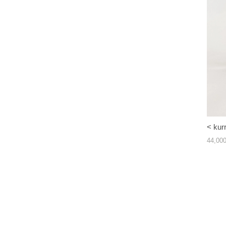
< kur
44,0