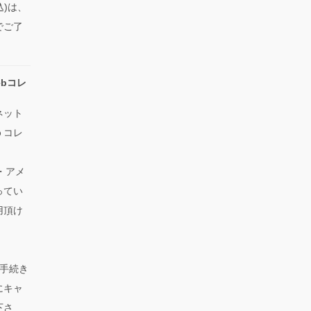
込)は、
でご了
bコレ
ネット
ｂコレ
ス・アメ
ってい
用頂け
手続き
にキャ
下さ