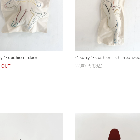
ry > cushion - deer -
< kurry > cushion - chimpanzee
 OUT
22,000円(税込)