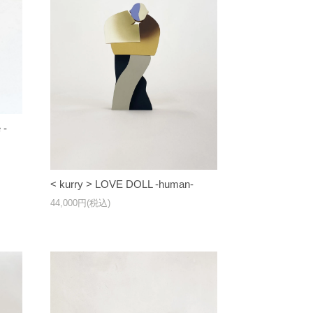
 -
< kurry > LOVE DOLL -human-
44,000円(税込)