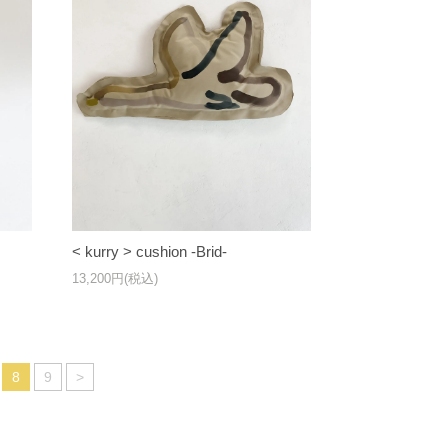
< kurry > cushion -Brid-
13,200円(税込)
8
9
>