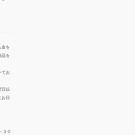
入金を
商品を
いてお
翌日以
にお日
－３０