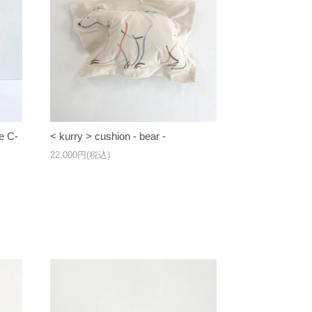
e C-
< kurry > cushion - bear -
22,000円(税込)