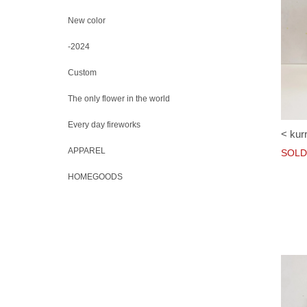
New color
-2024
Custom
The only flower in the world
Every day fireworks
< kur
APPAREL
SOLD
HOMEGOODS