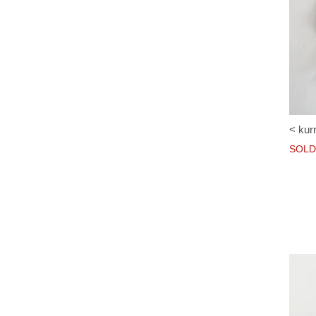
< kur
SOLD