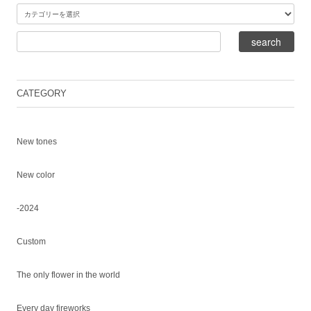
CATEGORY
New tones
New color
-2024
Custom
The only flower in the world
Every day fireworks