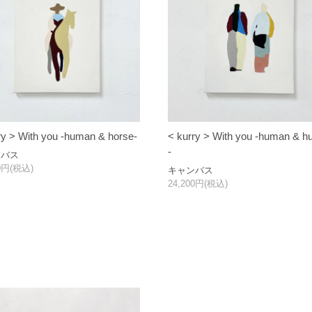
ry > With you -human & horse-
< kurry > With you -human & 
-
ンバス
00円(税込)
キャンバス
24,200円(税込)