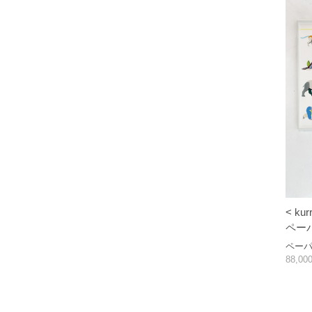
< kur
ペーパ
ペー
88,0