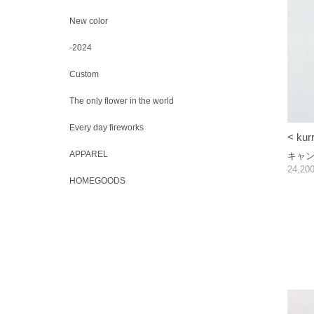
New color
-2024
Custom
The only flower in the world
Every day fireworks
< kur
APPAREL
キャ
24,2
HOMEGOODS