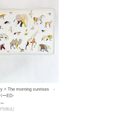
ry > The morning sunrises -
ーED-
パー
00円(税込)