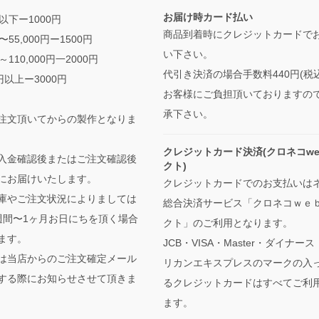
お届け時カード払い
円以下ー1000円
商品到着時にクレジットカードで
円〜55,000円ー1500円
い下さい。
円～110,000円一2000円
代引き決済の場合手数料440円(税
0円以上ー3000円
お客様にご負担頂いておりますの
承下さい。
注文頂いてからの製作となりま
クレジットカード決済(クロネコwe
入金確認後またはご注文確認後
クト)
にお届けいたします。
クレジットカードでのお支払いは
庫やご注文状況によりましては
総合決済サービス「クロネコｗｅ
週間〜1ヶ月お日にちを頂く場合
クト」のご利用となります。
ます。
JCB・VISA・Master・ダイナー
は当店からのご注文確定メール
リカンエキスプレスのマークの入
する際にお知らせさせて頂きま
るクレジットカードはすべてご利
ます。