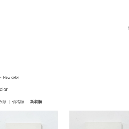
>
New color
olor
め順
|
価格順
|
新着順