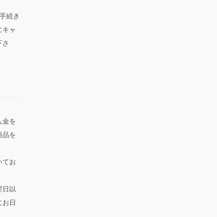
手続き
にキャ
下さ
入金を
商品を
いてお
翌日以
にお日