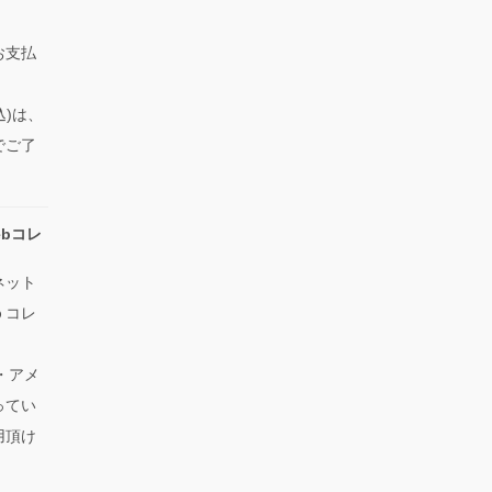
お支払
込)は、
でご了
bコレ
ネット
ｂコレ
ス・アメ
ってい
用頂け