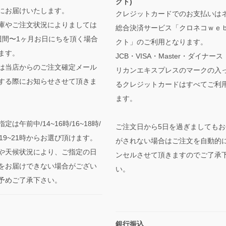
クト)
にお届けいたします。
クレジットカードでのお支払いは
庫やご注文状況によりましては
総合決済サービス「クロネコｗｅ
週間〜1ヶ月お日にちを頂く場合
クト」のご利用となります。
ます。
JCB・VISA・Master・ダイナー
は当店からのご注文確定メール
リカンエキスプレスのマークの入
する際にお知らせさせて頂きま
るクレジットカードはすべてご利
ます。
定は午前中/14~16時/16~18時/
ご注文日から5日を過ぎましてもお
時/19~21時からお選び頂けます。
がされない場合はご注文を自動的
や天候状況により、ご指定の日
ンセルさせて頂きますのでご了承
をお届けできない場合がござい
い。
予めご了承下さい。
銀行振込