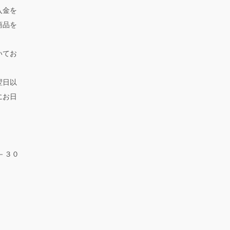
入金を
商品を
いてお
翌日以
にお日
－３０