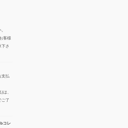
い。
、お客様
承下さ
お支払
込)は、
でご了
bコレ