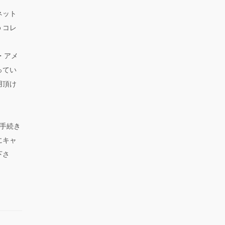
ネット
ｂコレ
ス・アメ
ってい
用頂け
手続き
にキャ
下さ