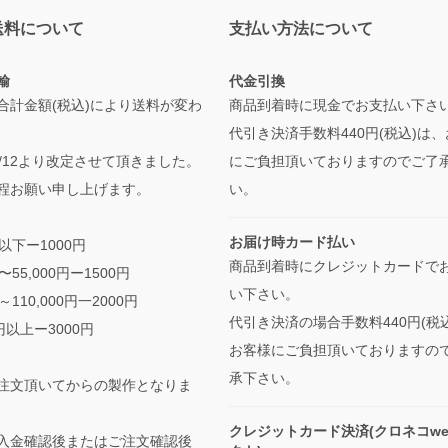
送料について
支払い方法について
輸
代金引換
合計金額(税込)により送料が変わ
商品到着時に現金でお支払い下さ
代引き決済手数料440円(税込)は
/5/12より改定させて頂きました。
にご負担頂いておりますのでご了
程お願い申し上げます。
い。
お届け時カード払い
円以下ー1000円
商品到着時にクレジットカードで
円〜55,000円ー1500円
い下さい。
円～110,000円一2000円
代引き決済の場合手数料440円(税
0円以上ー3000円
お客様にご負担頂いておりますの
承下さい。
注文頂いてからの製作となりま
クレジットカード決済(クロネコwe
入金確認後またはご注文確認後