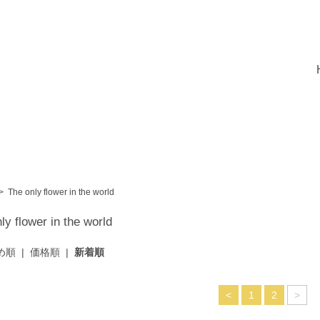
>
The only flower in the world
ly flower in the world
め順
|
価格順
|
新着順
<
1
2
>