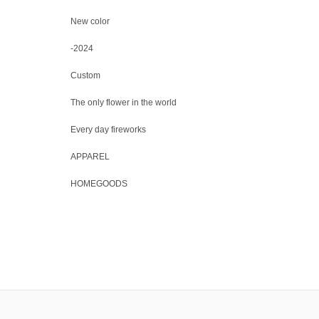
New color
-2024
Custom
The only flower in the world
Every day fireworks
APPAREL
HOMEGOODS