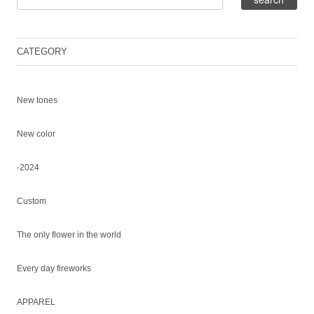
CATEGORY
New tones
New color
-2024
Custom
The only flower in the world
Every day fireworks
APPAREL