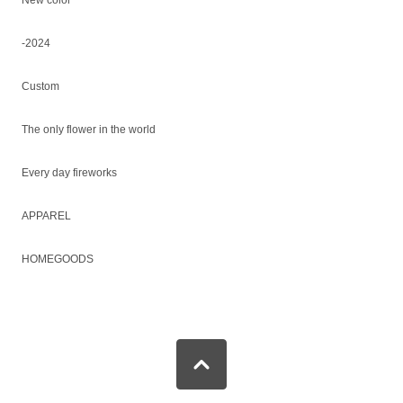
New color
-2024
Custom
The only flower in the world
Every day fireworks
APPAREL
HOMEGOODS