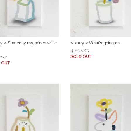
ry > Someday my prince will c
< kurry > What's going on
キャンバス
SOLD OUT
ンバス
 OUT