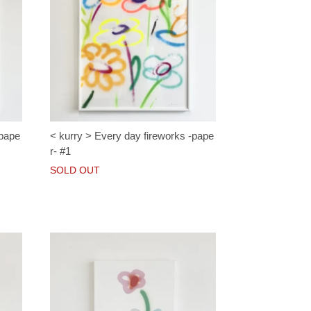
-pape
< kurry > Every day fireworks -pape
r- #1
SOLD OUT