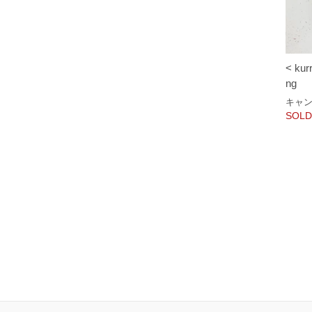
< kurr
ng
キャ
SOLD