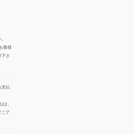
い。
、お客様
承下さ
お支払
込)は、
でご了