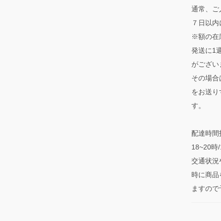
通常、ご
７日以内
※額の在
発送に1
がござい
その場合
をお送り
す。
配達時間指
18~20
交通状況
時に商品
ますので