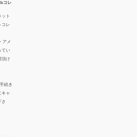
bコレ
ネット
ｂコレ
ス・アメ
ってい
用頂け
手続き
にキャ
下さ