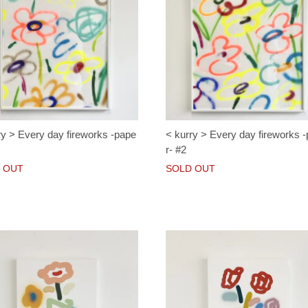
ry > Every day fireworks -pape
< kurry > Every day fireworks 
r- #2
 OUT
SOLD OUT