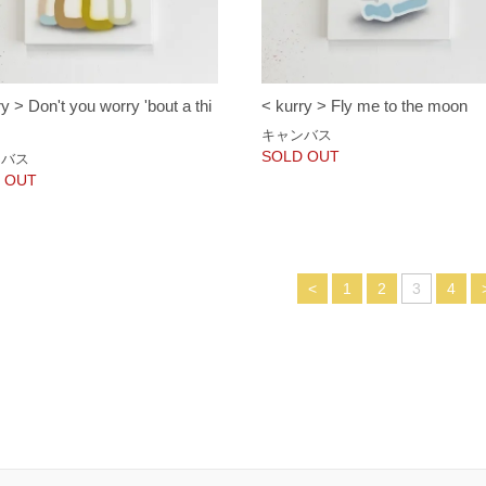
y > Don't you worry 'bout a thi
< kurry > Fly me to the moon
キャンバス
SOLD OUT
ンバス
 OUT
<
1
2
3
4