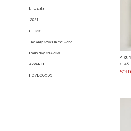
New color
-2024
Custom
The only flower in the world
Every day fireworks
< kur
r- #3
APPAREL
SOLD
HOMEGOODS