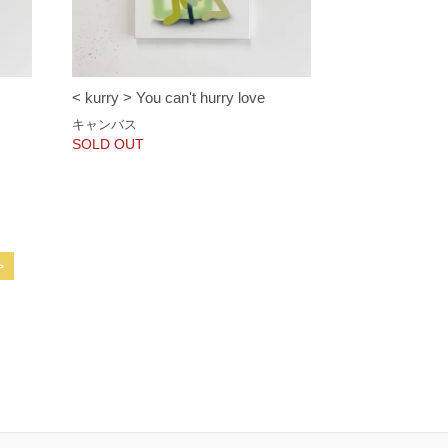
< kurry > You can't hurry love
キャンバス
SOLD OUT
>