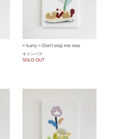
< kurry > Don't stop me now
キャンバス
SOLD OUT