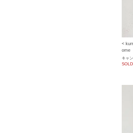
< kur
ome
キャ
SOLD