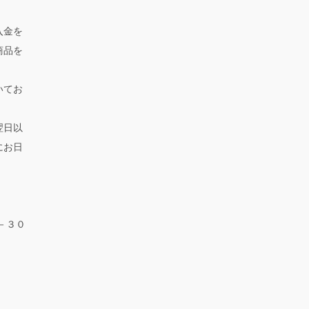
入金を
商品を
いてお
翌日以
にお日
－３０