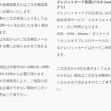
クレジットカード決済(クロネコwe
入金確認後またはご注文確認後
クト)
にお届けいたします。
クレジットカードでのお支払いは
庫やご注文状況によりましては
総合決済サービス「クロネコｗｅ
週間〜1ヶ月お日にちを頂く場合
クト」のご利用となります。
ます。
JCB・VISA・Master・ダイナー
は当店からのご注文確定メール
リカンエキスプレスのマークの入
する際にお知らせさせて頂きま
るクレジットカードはすべてご利
ます。
定は午前中/14~16時/16~18時/
ご注文日から5日を過ぎましてもお
時/19~21時からお選び頂けます。
がされない場合はご注文を自動的
や天候状況により、ご指定の日
ンセルさせて頂きますのでご了承
をお届けできない場合がござい
い。
予めご了承下さい。