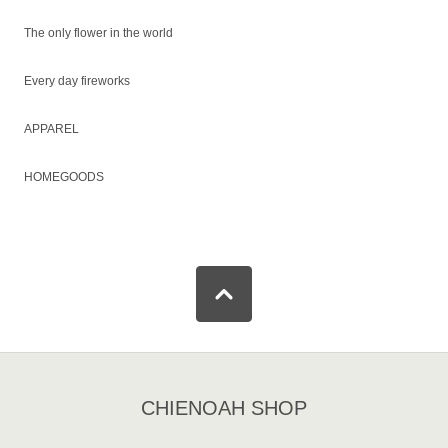
The only flower in the world
Every day fireworks
APPAREL
HOMEGOODS
CHIENOAH SHOP