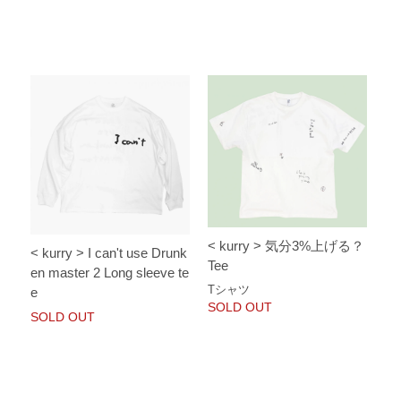
< kurry > 気分3%上げる？
< kurry > I can't use Drunk
Tee
en master 2 Long sleeve te
Tシャツ
e
SOLD OUT
SOLD OUT