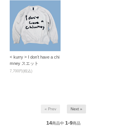
< kurry > I don't have a chi
mney スエット
7,700円(税込)
« Prev
Next »
14
1-9
商品中
商品