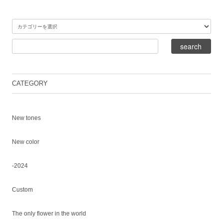
CATEGORY
New tones
New color
-2024
Custom
The only flower in the world