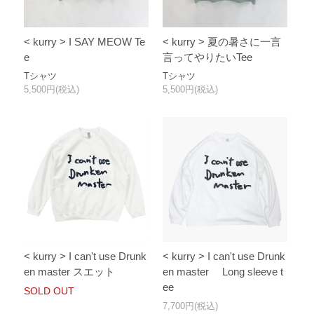
< kurry > I SAY MEOW Te
< kurry > 夏の暑さに一言
e
言ってやりたいTee
Tシャツ
Tシャツ
5,500円(税込)
5,500円(税込)
< kurry > I can't use Drunk
< kurry > I can't use Drunk
en master スエット
en master Long sleeve t
ee
SOLD OUT
7,700円(税込)