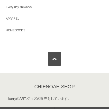
Every day fireworks
APPAREL
HOMEGOODS
CHIENOAH SHOP
kurryのART,グッズの販売をしています。