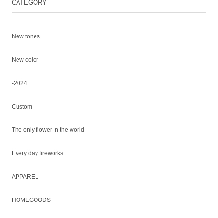
CATEGORY
New tones
New color
-2024
Custom
The only flower in the world
Every day fireworks
APPAREL
HOMEGOODS