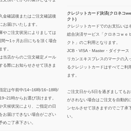
クレジットカード決済(クロネコwe
入金確認後またはご注文確認後
クト)
にお届けいたします。
クレジットカードでのお支払いは
庫やご注文状況によりましては
総合決済サービス「クロネコｗｅ
週間〜1ヶ月お日にちを頂く場合
クト」のご利用となります。
ます。
JCB・VISA・Master・ダイナー
は当店からのご注文確定メール
リカンエキスプレスのマークの入
する際にお知らせさせて頂きま
るクレジットカードはすべてご利
ます。
定は午前中/14~16時/16~18時/
ご注文日から5日を過ぎましてもお
時/19~21時からお選び頂けます。
がされない場合はご注文を自動的
や天候状況により、ご指定の日
ンセルさせて頂きますのでご了承
をお届けできない場合がござい
い。
予めご了承下さい。