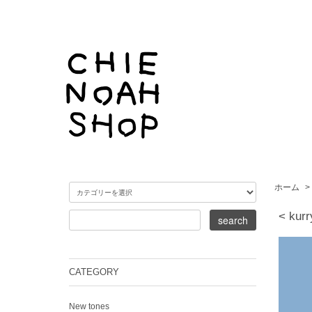
ホーム
>
< kur
CATEGORY
New tones