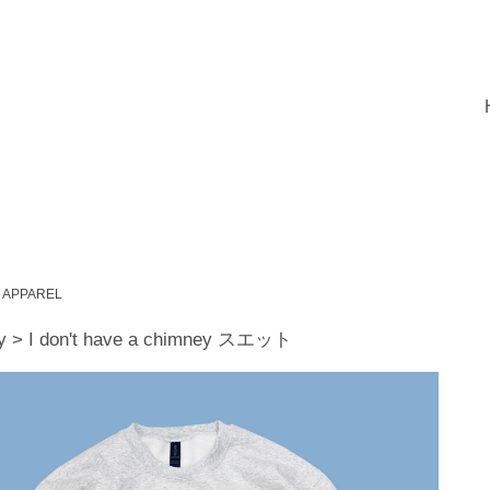
APPAREL
ry > I don't have a chimney スエット