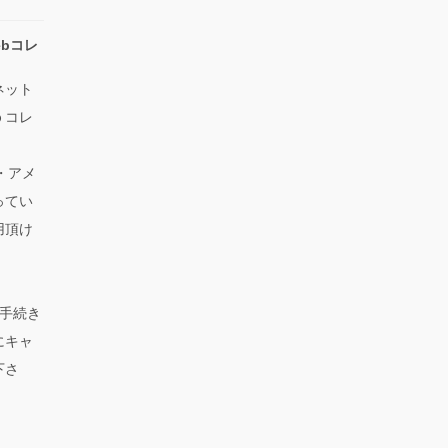
bコレ
ネット
ｂコレ
ス・アメ
ってい
用頂け
手続き
にキャ
下さ