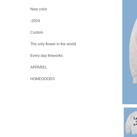
New color
-2024
Custom
The only flower in the world
Every day fireworks
APPAREL
HOMEGOODS