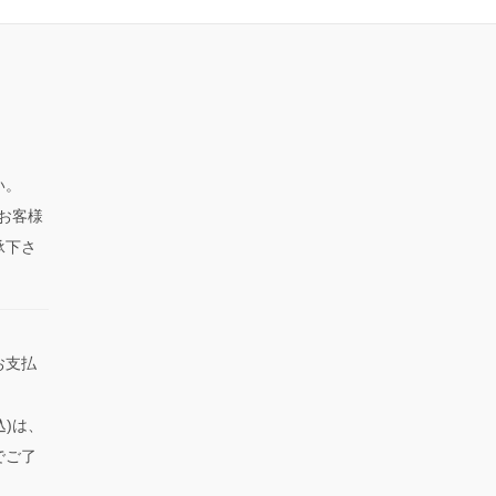
い。
、お客様
承下さ
お支払
込)は、
でご了