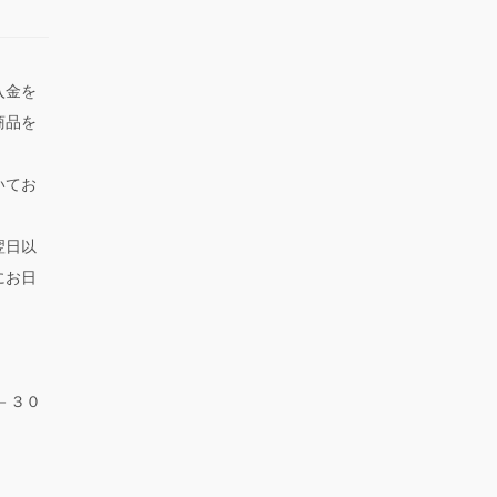
入金を
商品を
いてお
翌日以
にお日
－３０