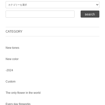
CATEGORY
New tones
New color
-2024
Custom
The only flower in the world
Every day fireworks