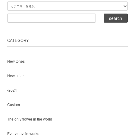
CATEGORY
New tones
New color
-2024
Custom
The only flower in the world
Every day fireworks