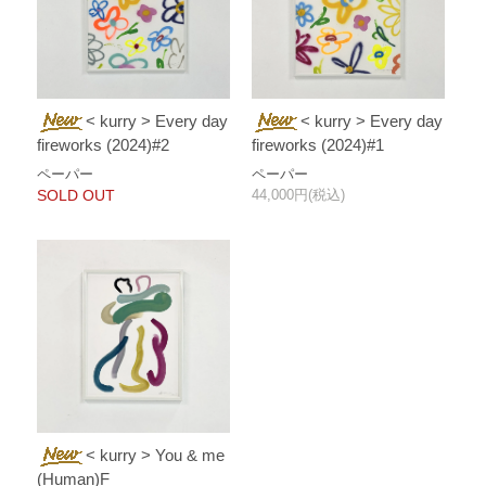
< kurry > Every day
< kurry > Every day
fireworks (2024)#2
fireworks (2024)#1
ペーパー
ペーパー
SOLD OUT
44,000円(税込)
< kurry > You & me
(Human)F