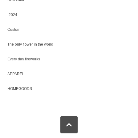
New color
-2024
Custom
The only flower in the world
Every day fireworks
APPAREL
HOMEGOODS