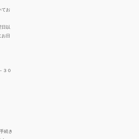
いてお
翌日以
にお日
－３０
手続き