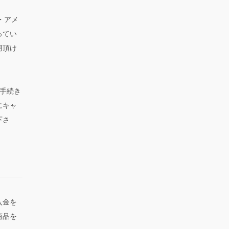
ス・アメ
ってい
用頂け
手続き
にキャ
下さ
入金を
商品を