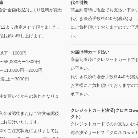
輸
代金引換
合計金額(税込)により送料が変わ
商品到着時に現金でお支払い下さ
代引き決済手数料440円(税込)は
/5/12より改定させて頂きました。
にご負担頂いておりますのでご了
程お願い申し上げます。
い。
お届け時カード払い
円以下ー1000円
商品到着時にクレジットカードで
円〜55,000円ー1500円
い下さい。
円～110,000円一2000円
代引き決済の場合手数料440円(税
0円以上ー3000円
お客様にご負担頂いておりますの
承下さい。
注文頂いてからの製作となりま
クレジットカード決済(クロネコwe
入金確認後またはご注文確認後
クト)
にお届けいたします。
クレジットカードでのお支払いは
庫やご注文状況によりましては
総合決済サービス「クロネコｗｅ