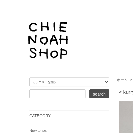
ホーム
>
< kurr
CATEGORY
New tones