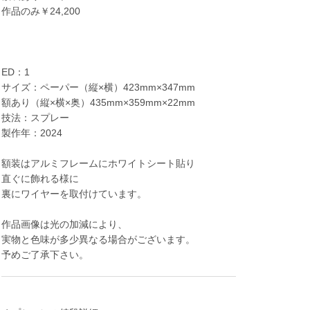
作品のみ￥24,200
ED：1
サイズ：ペーパー（縦×横）423mm×347mm
額あり（縦×横×奥）435mm×359mm×22mm
技法：スプレー
製作年：2024
額装はアルミフレームにホワイトシート貼り
直ぐに飾れる様に
裏にワイヤーを取付けています。
作品画像は光の加減により、
実物と色味が多少異なる場合がございます。
予めご了承下さい。