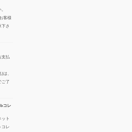
い。
、お客様
承下さ
お支払
込)は、
でご了
bコレ
ネット
ｂコレ