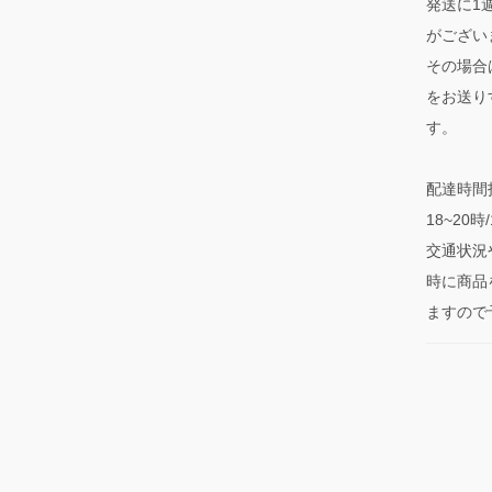
発送に1
がござい
その場合
をお送り
す。
配達時間指
18~20
交通状況
時に商品
ますので