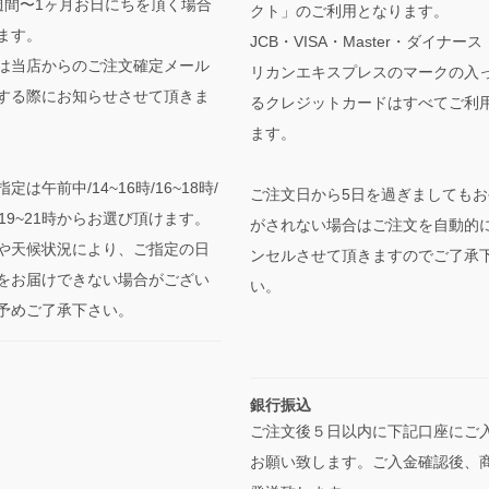
週間〜1ヶ月お日にちを頂く場合
クト」のご利用となります。
ます。
JCB・VISA・Master・ダイナー
は当店からのご注文確定メール
リカンエキスプレスのマークの入
する際にお知らせさせて頂きま
るクレジットカードはすべてご利
ます。
定は午前中/14~16時/16~18時/
ご注文日から5日を過ぎましてもお
時/19~21時からお選び頂けます。
がされない場合はご注文を自動的
や天候状況により、ご指定の日
ンセルさせて頂きますのでご了承
をお届けできない場合がござい
い。
予めご了承下さい。
銀行振込
ご注文後５日以内に下記口座にご
お願い致します。ご入金確認後、