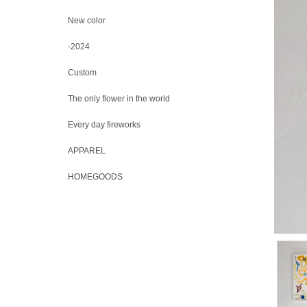
New color
-2024
Custom
The only flower in the world
Every day fireworks
APPAREL
HOMEGOODS