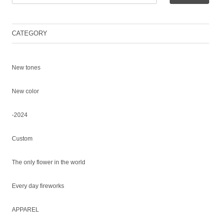
CATEGORY
New tones
New color
-2024
Custom
The only flower in the world
Every day fireworks
APPAREL