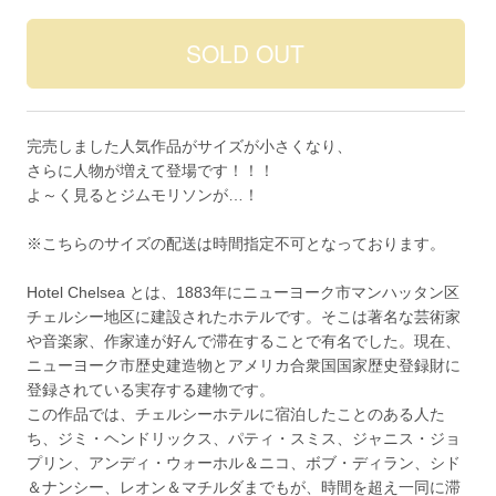
完売しました人気作品がサイズが小さくなり、
さらに人物が増えて登場です！！！
よ～く見るとジムモリソンが…！
※こちらのサイズの配送は時間指定不可となっております。
Hotel Chelsea とは、1883年にニューヨーク市マンハッタン区
チェルシー地区に建設されたホテルです。そこは著名な芸術家
や音楽家、作家達が好んで滞在することで有名でした。現在、
ニューヨーク市歴史建造物とアメリカ合衆国国家歴史登録財に
登録されている実存する建物です。
この作品では、チェルシーホテルに宿泊したことのある人た
ち、ジミ・ヘンドリックス、パティ・スミス、ジャニス・ジョ
プリン、アンディ・ウォーホル＆ニコ、ボブ・ディラン、シド
＆ナンシー、レオン＆マチルダまでもが、時間を超え一同に滞