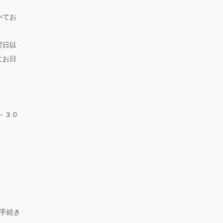
いてお
翌日以
にお日
－３０
手続き