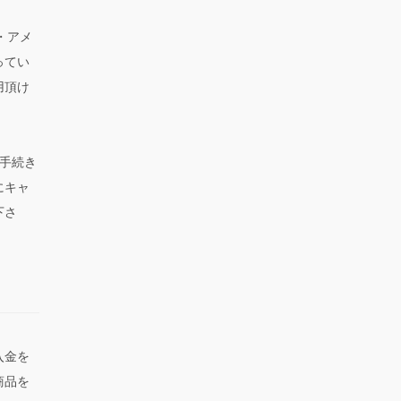
ス・アメ
ってい
用頂け
手続き
にキャ
下さ
入金を
商品を