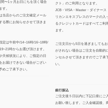
週間〜1ヶ月お日にちを頂く場合
クト」のご利用となります。
ます。
JCB・VISA・Master・ダイナー
は当店からのご注文確定メール
リカンエキスプレスのマークの入
する際にお知らせさせて頂きま
るクレジットカードはすべてご利
ます。
定は午前中/14~16時/16~18時/
ご注文日から5日を過ぎましてもお
時/19~21時からお選び頂けます。
がされない場合はご注文を自動的
や天候状況により、ご指定の日
ンセルさせて頂きますのでご了承
をお届けできない場合がござい
い。
予めご了承下さい。
銀行振込
ご注文後５日以内に下記口座にご
お願い致します。ご入金確認後、