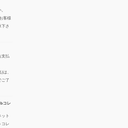
い。
、お客様
承下さ
お支払
込)は、
でご了
bコレ
ネット
ｂコレ