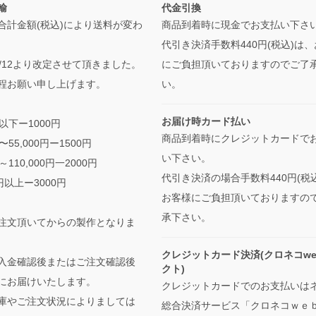
輸
代金引換
合計金額(税込)により送料が変わ
商品到着時に現金でお支払い下さ
代引き決済手数料440円(税込)は
/5/12より改定させて頂きました。
にご負担頂いておりますのでご了
程お願い申し上げます。
い。
お届け時カード払い
円以下ー1000円
商品到着時にクレジットカードで
円〜55,000円ー1500円
い下さい。
円～110,000円一2000円
代引き決済の場合手数料440円(税
0円以上ー3000円
お客様にご負担頂いておりますの
承下さい。
注文頂いてからの製作となりま
クレジットカード決済(クロネコwe
入金確認後またはご注文確認後
クト)
にお届けいたします。
クレジットカードでのお支払いは
庫やご注文状況によりましては
総合決済サービス「クロネコｗｅ