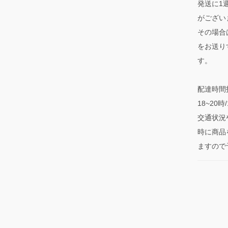
発送に1
がござい
その場合
をお送り
す。
配達時間指
18~20
交通状況
時に商品
ますので