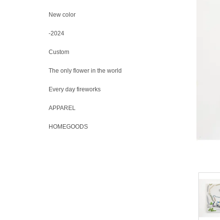
New color
-2024
Custom
The only flower in the world
Every day fireworks
APPAREL
HOMEGOODS