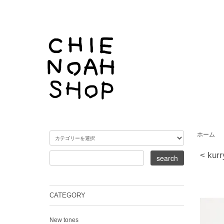
ホーム
< kur
CATEGORY
New tones