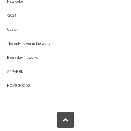
New color
-2024
Custom
The only flower in the world
Every day fireworks
APPAREL
HOMEGOODS