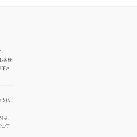
い。
、お客様
承下さ
お支払
込)は、
でご了