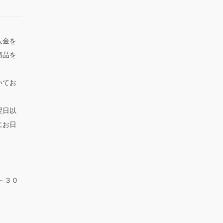
入金を
商品を
いてお
翌日以
にお日
－３０