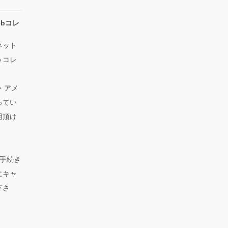
bコレ
ネット
ｂコレ
ス・アメ
ってい
用頂け
手続き
にキャ
下さ