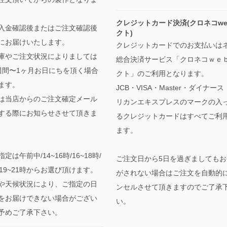
クレジットカード決済(クロネコwe
入金確認後またはご注文確認後
クト)
にお届けいたします。
クレジットカードでのお支払いは
庫やご注文状況によりましては
総合決済サービス「クロネコｗｅ
週間〜1ヶ月お日にちを頂く場合
クト」のご利用となります。
ます。
JCB・VISA・Master・ダイナー
は当店からのご注文確定メール
リカンエキスプレスのマークの入
する際にお知らせさせて頂きま
るクレジットカードはすべてご利
ます。
定は午前中/14~16時/16~18時/
ご注文日から5日を過ぎましてもお
時/19~21時からお選び頂けます。
がされない場合はご注文を自動的
や天候状況により、ご指定の日
ンセルさせて頂きますのでご了承
をお届けできない場合がござい
い。
予めご了承下さい。