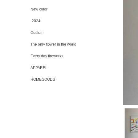
New color
-2024
Custom
The only flower in the world
Every day fireworks
APPAREL
HOMEGOODS