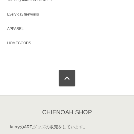
Every day fireworks
APPAREL
HOMEGOODS
CHIENOAH SHOP
kurryのART,グッズの販売をしています。