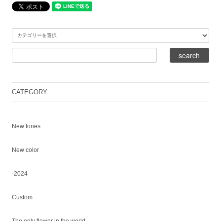
CATEGORY
New tones
New color
-2024
Custom
The only flower in the world