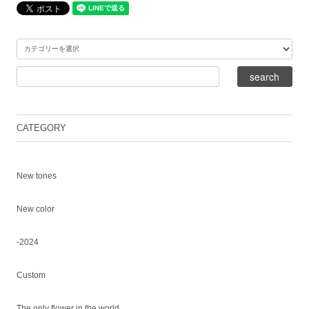
CATEGORY
New tones
New color
-2024
Custom
The only flower in the world