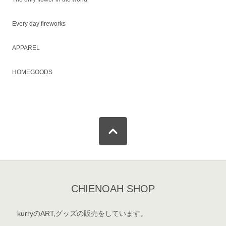
Every day fireworks
APPAREL
HOMEGOODS
CHIENOAH SHOP
kurryのART,グッズの販売をしています。