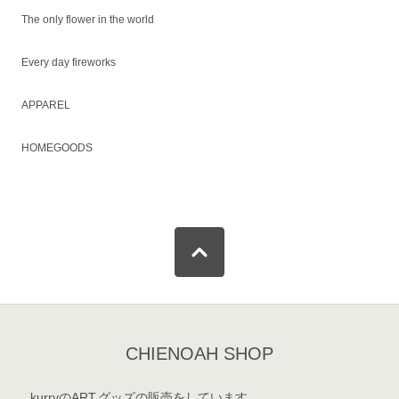
The only flower in the world
Every day fireworks
APPAREL
HOMEGOODS
CHIENOAH SHOP
kurryのART,グッズの販売をしています。