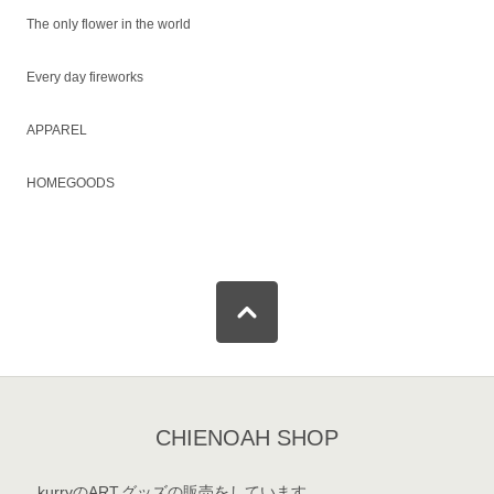
The only flower in the world
Every day fireworks
APPAREL
HOMEGOODS
CHIENOAH SHOP
kurryのART,グッズの販売をしています。