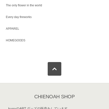
The only flower in the world
Every day fireworks
APPAREL
HOMEGOODS
CHIENOAH SHOP
kurryのART,グッズの販売をしています。