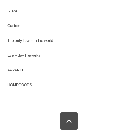
-2024
Custom
The only flower in the world
Every day fireworks
APPAREL
HOMEGOODS