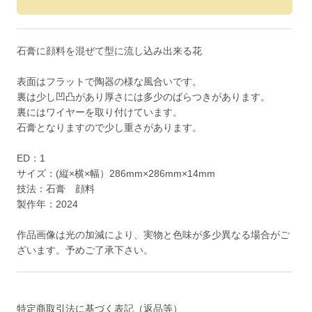
石膏に顔料を混ぜて型に流し込み出来る花
表面はフラットで陶器の様な風合いです。
裏は少し凹凸があり厚さには多少のばらつきがあります。
裏にはワイヤーを取り付けています。
石膏となりますので少し重さがあります。
ED：1
サイズ：(縦×横×幅）286mm×286mm×14mm
技法：石膏 顔料
製作年：2024
作品画像は光の加減により、実物と色味が多少異なる場合がご
ざいます。予めご了承下さい。
特定商取引法に基づく表記（返品等）