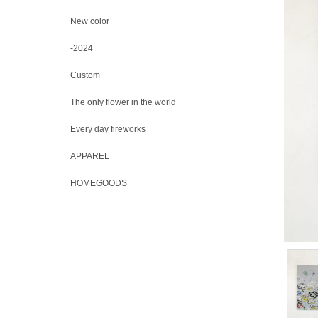
New color
-2024
Custom
The only flower in the world
Every day fireworks
APPAREL
HOMEGOODS