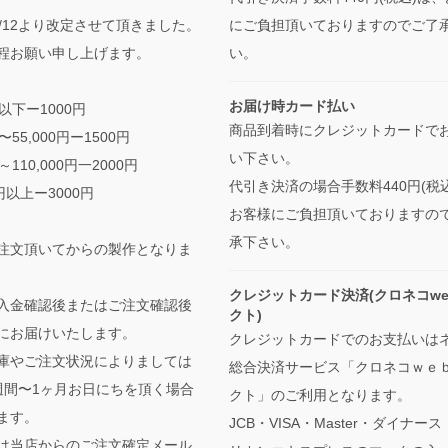
/5/12より改定させて頂きました。
にご負担頂いておりますのでご了
程お願い申し上げます。
い。
お届け時カード払い
円以下ー1000円
商品到着時にクレジットカードで
円〜55,000円ー1500円
い下さい。
円～110,000円一2000円
代引き決済の場合手数料440円(税
0円以上ー3000円
お客様にご負担頂いておりますの
承下さい。
注文頂いてからの製作となりま
クレジットカード決済(クロネコwe
入金確認後またはご注文確認後
クト)
にお届けいたします。
クレジットカードでのお支払いは
庫やご注文状況によりましては
総合決済サービス「クロネコｗｅ
週間〜1ヶ月お日にちを頂く場合
クト」のご利用となります。
ます。
JCB・VISA・Master・ダイナー
は当店からのご注文確定メール