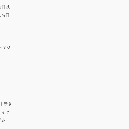
翌日以
にお日
－３０
手続き
にキャ
下さ