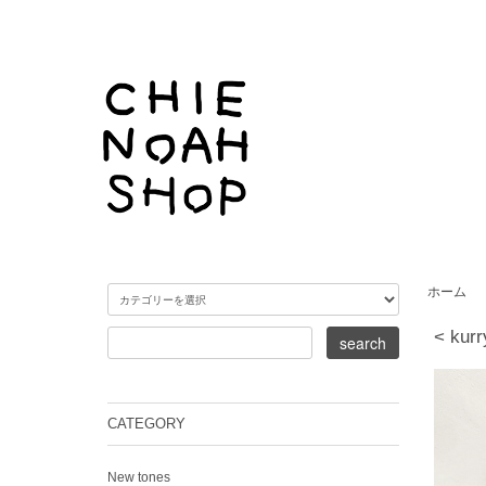
ホーム
< kurr
CATEGORY
New tones