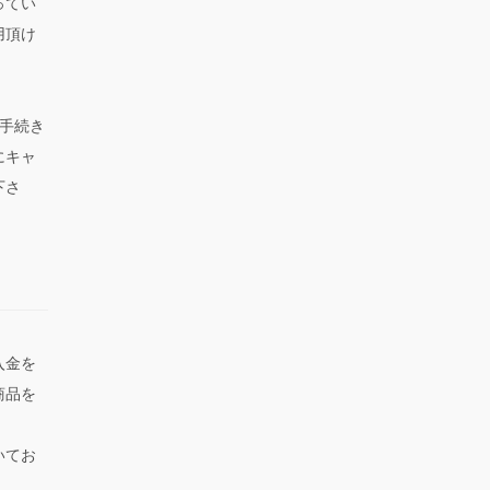
ってい
用頂け
手続き
にキャ
下さ
入金を
商品を
いてお