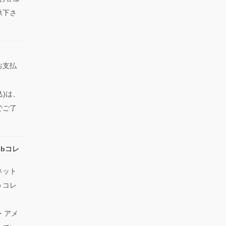
承下さ
お支払
込)は、
でご了
bコレ
ネット
ｂコレ
ス・アメ