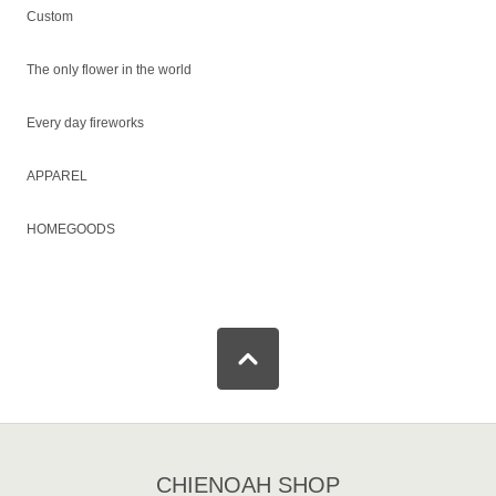
Custom
The only flower in the world
Every day fireworks
APPAREL
HOMEGOODS
CHIENOAH SHOP