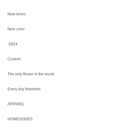
New tones
New color
-2024
Custom
The only flower in the world
Every day fireworks
APPAREL
HOMEGOODS