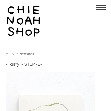
ホーム
>
New tones
< kurry > STEP -E-