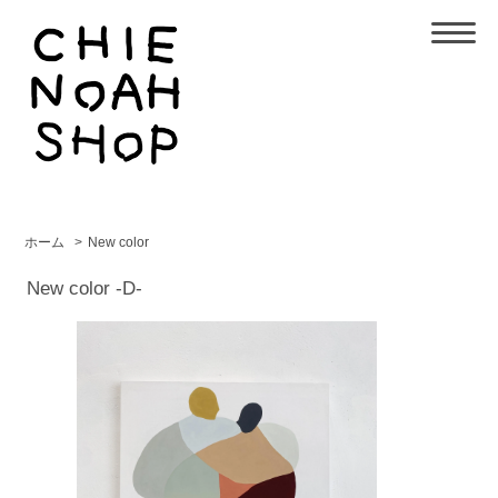
ホーム
>
New color
New color -D-