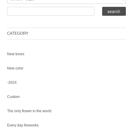
CATEGORY
New tones
New color
-2024
Custom
The only flower in the world
Every day fireworks