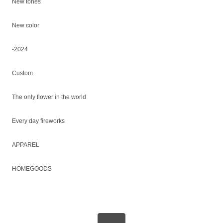
New tones
New color
-2024
Custom
The only flower in the world
Every day fireworks
APPAREL
HOMEGOODS