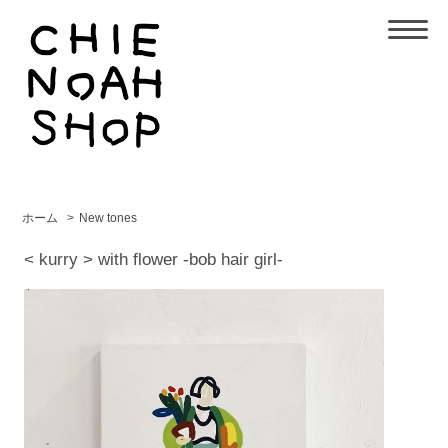
ホーム
>
New tones
< kurry > with flower -bob hair girl-