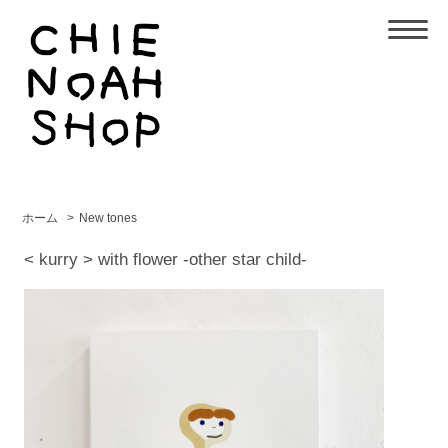
ホーム
>
New tones
< kurry > with flower -other star child-