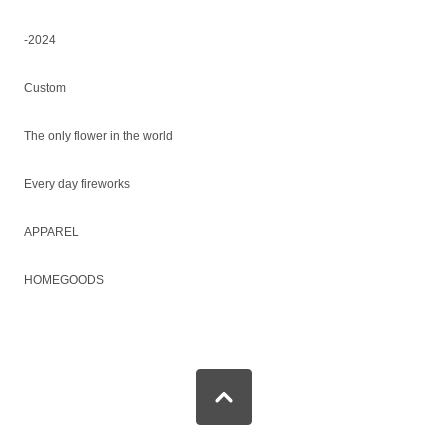
-2024
Custom
The only flower in the world
Every day fireworks
APPAREL
HOMEGOODS