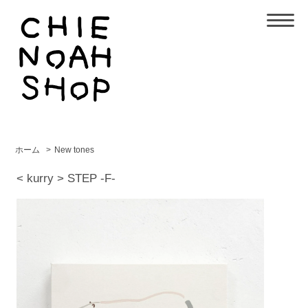
ホーム
>
New tones
< kurry > STEP -F-