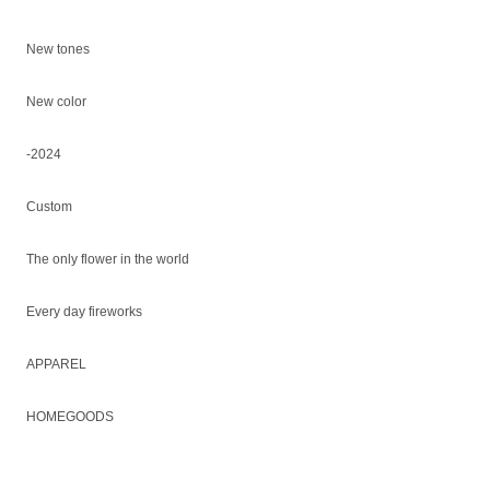
New tones
New color
-2024
Custom
The only flower in the world
Every day fireworks
APPAREL
HOMEGOODS