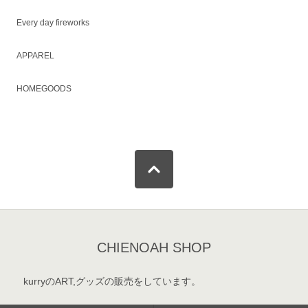
Every day fireworks
APPAREL
HOMEGOODS
CHIENOAH SHOP
kurryのART,グッズの販売をしています。