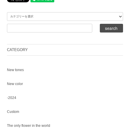
CATEGORY
New tones
New color
-2024
Custom
The only flower in the world