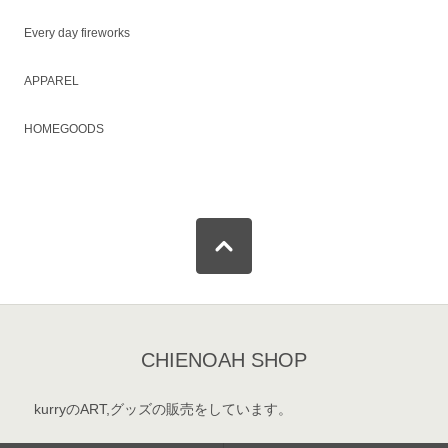
Every day fireworks
APPAREL
HOMEGOODS
CHIENOAH SHOP
kurryのART,グッズの販売をしています。