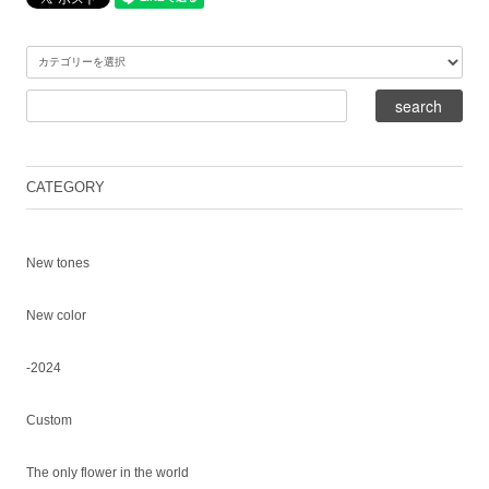
CATEGORY
New tones
New color
-2024
Custom
The only flower in the world