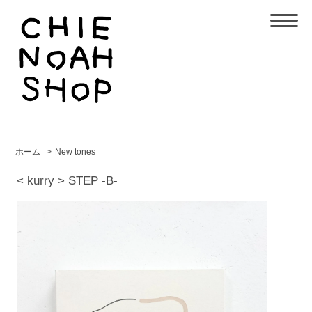
ホーム
>
New tones
< kurry > STEP -B-