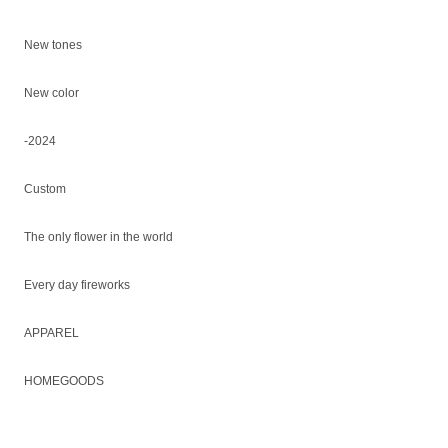
New tones
New color
-2024
Custom
The only flower in the world
Every day fireworks
APPAREL
HOMEGOODS